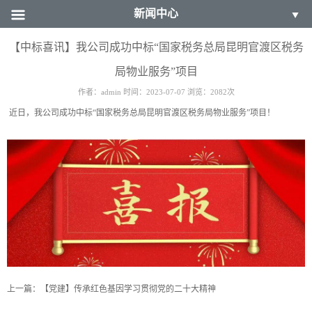
新闻中心
云南浩洋物业服务有限公司
首页
【中标喜讯】我公司成功中标“国家税务总局昆明官渡区税务
局物业服务”项目
走进浩洋
作者：admin 时间：2023-07-07 浏览：2082次
新闻中心
近日，我公司成功中标“国家税务总局昆明官渡区税务局物业服务”项目！
浩洋文化
成功案例
招贤纳士
在线留言
联系我们
上一篇：【党建】传承红色基因学习贯彻党的二十大精神